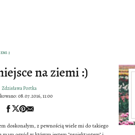
EMI :)
iejsce na ziemi :)
Zdzisława Portka
ikowano:
08.07.2016, 11:00
em doskonałym, z pewnością wiele mi do takiego
że mam ogród w którym jestem "projektantem" i