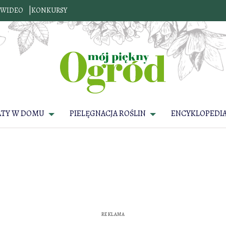
WIDEO
KONKURSY
ATY W DOMU
PIELĘGNACJA ROŚLIN
ENCYKLOPEDIA