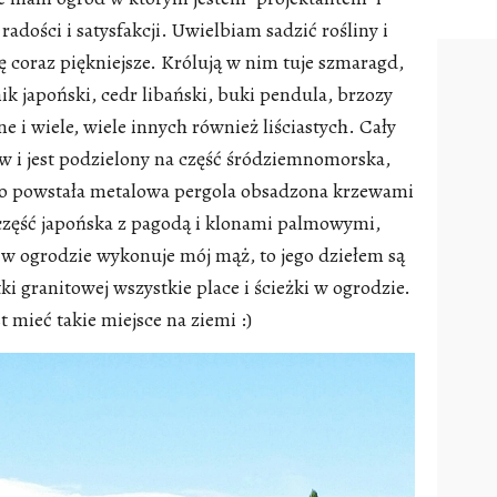
radości i satysfakcji. Uwielbiam sadzić rośliny i
się coraz piękniejsze. Królują w nim tuje szmaragd,
k japoński, cedr libański, buki pendula, brzozy
e i wiele, wiele innych również liściastych. Cały
w i jest podzielony na część śródziemnomorska,
no powstała metalowa pergola obsadzona krzewami
st część japońska z pagodą i klonami palmowymi,
 w ogrodzie wykonuje mój mąż, to jego dziełem są
ki granitowej wszystkie place i ścieżki w ogrodzie.
 mieć takie miejsce na ziemi :)