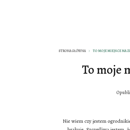
STRONA GŁÓWNA
TO MOJE MIEJSCE NA ZI
To moje m
Opubl
Nie wiem czy jestem ogrodniki
brakuje. Szczęśliwa jestem, 