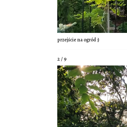
przejście na ogród :)
2 / 9