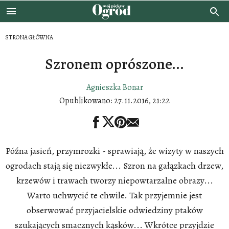
STRONA GŁÓWNA
Szronem oprószone...
Agnieszka Bonar
Opublikowano:
27.11.2016, 21:22
Późna jasień, przymrozki - sprawiają, że wizyty w naszych
ogrodach stają się niezwykłe... Szron na gałązkach drzew,
krzewów i trawach tworzy niepowtarzalne obrazy...
Warto uchwycić te chwile. Tak przyjemnie jest
obserwować przyjacielskie odwiedziny ptaków
szukających smacznych kąsków... Wkrótce przyjdzie