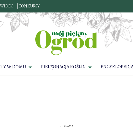
WIDEO
KONKURSY
ATY W DOMU
PIELĘGNACJA ROŚLIN
ENCYKLOPEDIA