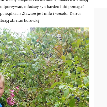
 i odpoczywać, młodszy syn bardzo lubi pomagać
rządkach .Zawsze jest miło i wesoło. Dzieci
lbiają zbierać borówkę