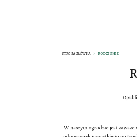
STRONA GŁÓWNA
RODZINNIE
R
Opubl
W naszym ogrodzie jest zawsze 
odpoczynek wszystkiego po trochu