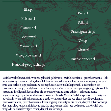
Elle.pl
Party.pl
Kobieta.pl
Polki.pl
Glamour.pl
Przyslijprzepis.pl
Gotujmy.pl
Viva.pl
Mamotoja.pl
Wizaz.pl
Mojegotowanie.pl
Burdaconnect.pl
National-geographic.pl
Jakiekolwiek aktywności, w szczególności: pobieranie, zwielokrotnianie, przechowywanie, lub
inne wykorzystywanie treści, danych lub informacji dostępnych w ramach niniejszego serwisu
oraz wszystkich jego podstron, w szczególności w celu ich eksploracji, zmierzającej do
tworzenia, rozwoju, modyfikacji i szkolenia systemów uczenia maszynowego, algorytmów lub
sztucznej inteligencji
jest zabronione oraz wymaga uprzedniej, jednoznacznie
wyrażonej zgody administratora serwisu – Burda Media Polska sp. z o.o.
Obowiązek
uzyskania wyraźnej i jednoznacznej zgody wymagany jest bez względu sposób pobierania,
zwielokrotniania, przechowywania lub innego wykorzystywania treści, danych lub informacji
dostępnych w ramach niniejszego serwisu oraz wszystkich jego podstron, jak również bez
względu na charakter tych treści, danych i informacji.