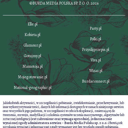
©BURDA MEDIA POLSKA SP. Z O. O. 2026
Elle.pl
Party.pl
Kobieta.pl
Polki.pl
Glamour.pl
Przyslijprzepis.pl
Gotujmy.pl
Viva.pl
Mamotoja.pl
Wizaz.pl
Mojegotowanie.pl
Burdaconnect.pl
National-geographic.pl
Jakiekolwiek aktywności, w szczególności: pobieranie, zwielokrotnianie, przechowywanie, lub
inne wykorzystywanie treści, danych lub informacji dostępnych w ramach niniejszego serwisu
oraz wszystkich jego podstron, w szczególności w celu ich eksploracji, zmierzającej do
tworzenia, rozwoju, modyfikacji i szkolenia systemów uczenia maszynowego, algorytmów lub
sztucznej inteligencji
jest zabronione oraz wymaga uprzedniej, jednoznacznie
wyrażonej zgody administratora serwisu – Burda Media Polska sp. z o.o.
Obowiązek
uzyskania wyraźnej i jednoznacznej zgody wymagany jest bez względu sposób pobierania,