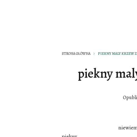
STRONA GŁÓWNA
PIEKNY MALY KRZEW 
piekny mal
Opubl
niewiem 
piekny,,,,,,,,,,,,,,,,,,,,,,,,,,,,,,,,,,,,,,,,,,