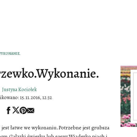
YKONANIE.
rzewko.Wykonanie.
Justyna Kociołek
ikowano:
15.11.2016, 12:32
jest łatwe we wykonaniu.Potrzebne jest grubsza
0cm.Gałązki świerku lub sosny.Wiaderko piach i