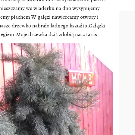
umieszczamy we wiaderku na dno wysypujemy
ujemy piachem.W gałęzi nawiercamy otwory i
nasze drzewko nabrało ładnego kształtu.Gałązki
egiem.Moje drzewka dziś zdobią nasz taras.