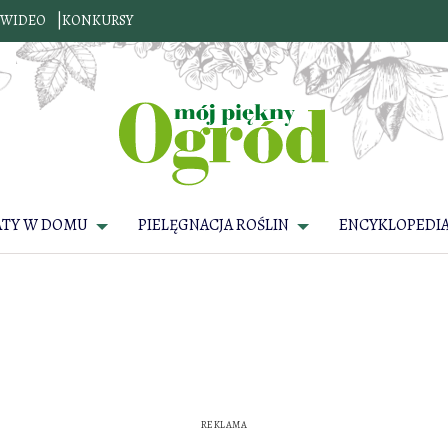
WIDEO
KONKURSY
ATY W DOMU
PIELĘGNACJA ROŚLIN
ENCYKLOPEDIA