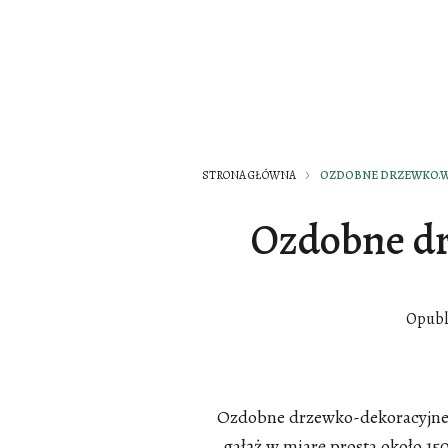
STRONA GŁÓWNA
OZDOBNE DRZEWKO.W
Ozdobne d
Opubl
Ozdobne drzewko-dekoracyjne 
gałąż w miarę prosta około 15