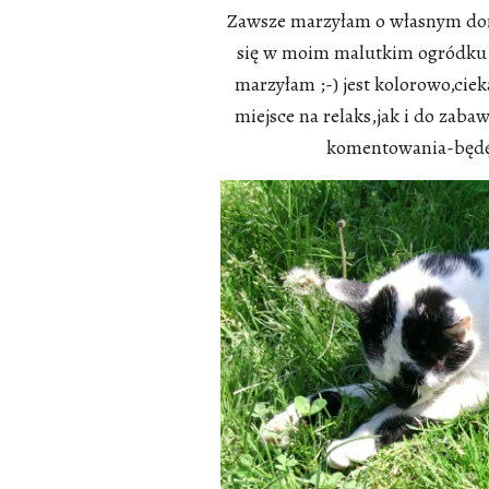
Zawsze marzyłam o własnym domk
się w moim malutkim ogródku 
marzyłam ;-) jest kolorowo,ci
miejsce na relaks,jak i do zaba
komentowania-będę 