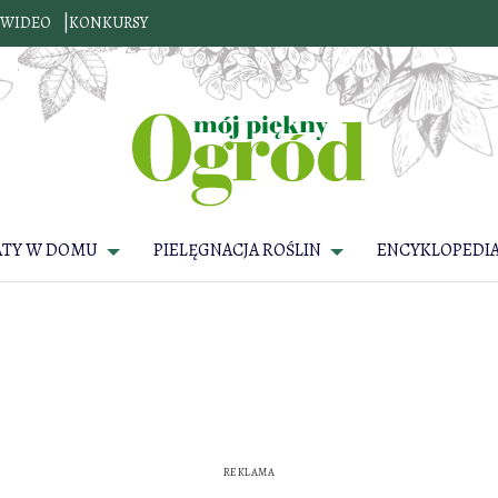
WIDEO
KONKURSY
ATY W DOMU
PIELĘGNACJA ROŚLIN
ENCYKLOPEDIA