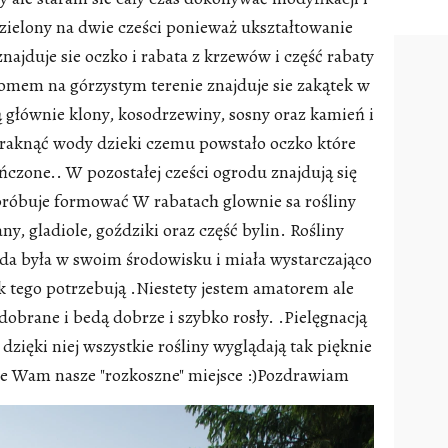
zielony na dwie cześci ponieważ ukształtowanie
znajduje sie oczko i rabata z krzewów i część rabaty
domem na górzystym terenie znajduje sie zakątek w
 głównie klony, kosodrzewiny, sosny oraz kamień i
braknąć wody dzieki czemu powstało oczko które
ończone.. W pozostałej cześci ogrodu znajdują się
próbuje formować W rabatach glownie sa rośliny
pany, gladiole, goździki oraz część bylin. Rośliny
żda była w swoim środowisku i miała wystarczająco
ak tego potrzebują .Niestety jestem amatorem ale
dobrane i bedą dobrze i szybko rosły. .Pielęgnacją
dzięki niej wszystkie rośliny wyglądają tak pięknie
ie Wam nasze "rozkoszne" miejsce :)Pozdrawiam