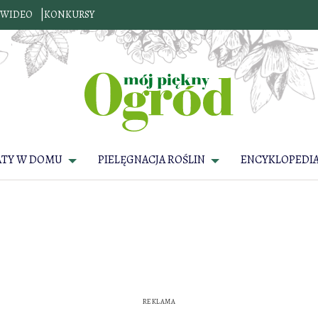
WIDEO
KONKURSY
ATY W DOMU
PIELĘGNACJA ROŚLIN
ENCYKLOPEDIA