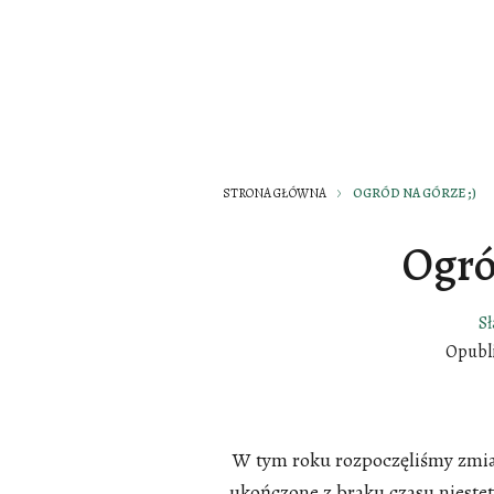
STRONA GŁÓWNA
OGRÓD NA GÓRZE ;)
Ogró
S
Opubl
W tym roku rozpoczęliśmy zmian
ukończone z braku czasu niestet