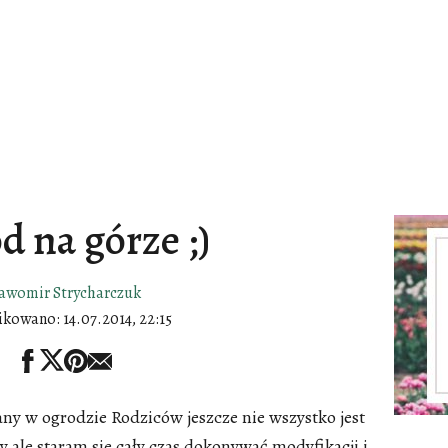
d na górze ;)
ławomir Strycharczuk
ikowano:
14.07.2014, 22:15
y w ogrodzie Rodziców jeszcze nie wszystko jest
y ale staram sie cały czas dokonywać modyfikacji i