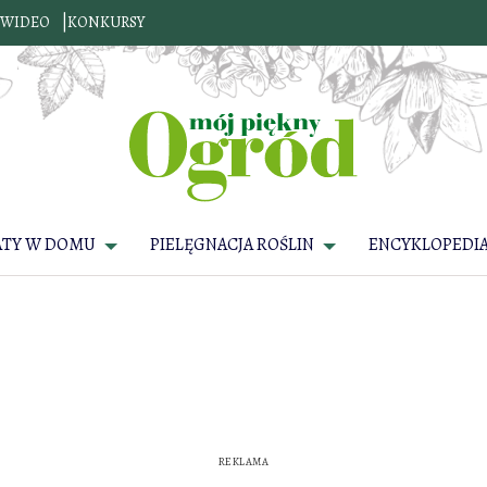
WIDEO
KONKURSY
ATY W DOMU
PIELĘGNACJA ROŚLIN
ENCYKLOPEDIA