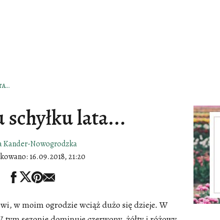
A...
 schyłku lata...
a Kander-Nowogrodzka
ikowano:
16.09.2018, 21:20
owi, w moim ogrodzie wciąż dużo się dzieje. W
W tym sezonie dominuje czerwony, żółty i różowy,