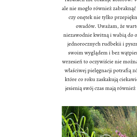
ale nie mogło również zabrakną
czy onętek nie tylko przepięk
owadów. Uważam, że warto 
niezawodnie kwitną i wabią do o
jednorocznych rudbekii i pysz
swoim wyglądem i bez wątpieni
wrzesień to oczywiście nie można
właściwej pielęgnacji potrafią 
które co roku zaskakują ciekaw
jesienią swój czas mają również