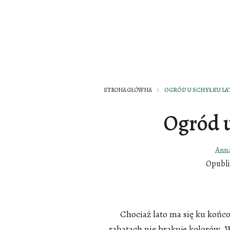
STRONA GŁÓWNA
OGRÓD U SCHYŁKU LAT
Ogród u
Ann
Opubl
Chociaż lato ma się ku końc
rabatach nie brakuje kolorów. 