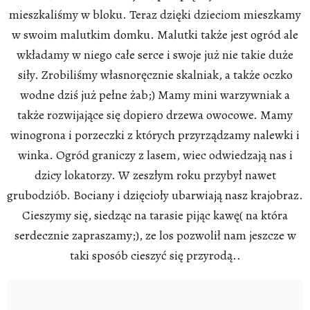
mieszkaliśmy w bloku. Teraz dzięki dzieciom mieszkamy
w swoim malutkim domku. Malutki także jest ogród ale
wkładamy w niego całe serce i swoje już nie takie duże
siły. Zrobiliśmy własnoręcznie skalniak, a także oczko
wodne dziś już pełne żab;) Mamy mini warzywniak a
także rozwijające się dopiero drzewa owocowe. Mamy
winogrona i porzeczki z których przyrządzamy nalewki i
winka. Ogród graniczy z lasem, wiec odwiedzają nas i
dzicy lokatorzy. W zeszłym roku przybył nawet
grubodziób. Bociany i dzięcioły ubarwiają nasz krajobraz.
Cieszymy się, siedząc na tarasie pijąc kawę( na która
serdecznie zapraszamy;), ze los pozwolił nam jeszcze w
taki sposób cieszyć się przyrodą..