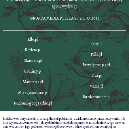
zgody wydawcy.
©BURDA MEDIA POLSKA SP. Z O. O. 2026
Elle.pl
Party.pl
Kobieta.pl
Polki.pl
Glamour.pl
Przyslijprzepis.pl
Gotujmy.pl
Viva.pl
Mamotoja.pl
Wizaz.pl
Mojegotowanie.pl
Burdaconnect.pl
National-geographic.pl
Jakiekolwiek aktywności, w szczególności: pobieranie, zwielokrotnianie, przechowywanie, lub
inne wykorzystywanie treści, danych lub informacji dostępnych w ramach niniejszego serwisu
oraz wszystkich jego podstron, w szczególności w celu ich eksploracji, zmierzającej do