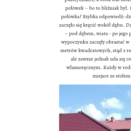
połówek – bo to bliźniak był.
połówka? Szybka odpowiedź: dzi
zaczęło się kręcić wokół dębu. 
– pod dębem, wiata - po jego p
wypoczynku zaczęły obrastać w 
metrów kwadratowych, stąd z rok
ale zawsze jednak uda się co
własnoręcznym. Każdy w rodzi
miejsce ze stołe