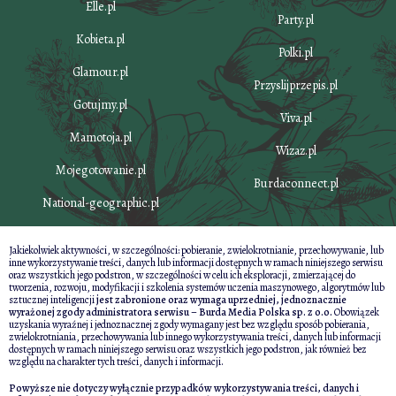
Elle.pl
Party.pl
Kobieta.pl
Polki.pl
Glamour.pl
Przyslijprzepis.pl
Gotujmy.pl
Viva.pl
Mamotoja.pl
Wizaz.pl
Mojegotowanie.pl
Burdaconnect.pl
National-geographic.pl
Jakiekolwiek aktywności, w szczególności: pobieranie, zwielokrotnianie, przechowywanie, lub
inne wykorzystywanie treści, danych lub informacji dostępnych w ramach niniejszego serwisu
oraz wszystkich jego podstron, w szczególności w celu ich eksploracji, zmierzającej do
tworzenia, rozwoju, modyfikacji i szkolenia systemów uczenia maszynowego, algorytmów lub
sztucznej inteligencji
jest zabronione oraz wymaga uprzedniej, jednoznacznie
wyrażonej zgody administratora serwisu – Burda Media Polska sp. z o.o.
Obowiązek
uzyskania wyraźnej i jednoznacznej zgody wymagany jest bez względu sposób pobierania,
zwielokrotniania, przechowywania lub innego wykorzystywania treści, danych lub informacji
dostępnych w ramach niniejszego serwisu oraz wszystkich jego podstron, jak również bez
względu na charakter tych treści, danych i informacji.
Powyższe nie dotyczy wyłącznie przypadków wykorzystywania treści, danych i