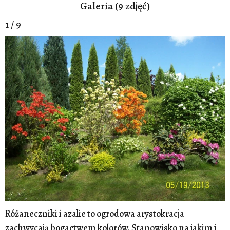
Galeria (9 zdjęć)
1 / 9
Różaneczniki i azalie to ogrodowa arystokracja
zachwycają bogactwem kolorów. Stanowisko na jakim j