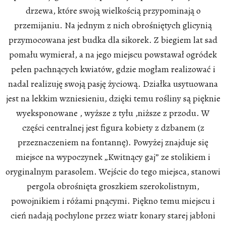
drzewa, które swoją wielkością przypominają o
przemijaniu. Na jednym z nich obrośniętych glicynią
przymocowana jest budka dla sikorek. Z biegiem lat sad
pomału wymierał, a na jego miejscu powstawał ogródek
pełen pachnących kwiatów, gdzie mogłam realizować i
nadal realizuję swoją pasję życiową. Działka usytuowana
jest na lekkim wzniesieniu, dzięki temu rośliny są pięknie
wyeksponowane , wyższe z tyłu ,niższe z przodu. W
części centralnej jest figura kobiety z dzbanem (z
przeznaczeniem na fontannę). Powyżej znajduje się
miejsce na wypoczynek „Kwitnący gaj” ze stolikiem i
oryginalnym parasolem. Wejście do tego miejsca, stanowi
pergola obrośnięta groszkiem szerokolistnym,
powojnikiem i różami pnącymi. Piękno temu miejscu i
cień nadają pochylone przez wiatr konary starej jabłoni