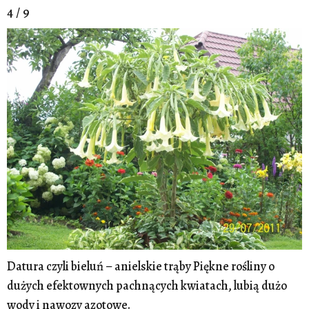
4 / 9
Datura czyli bieluń – anielskie trąby Piękne rośliny o
dużych efektownych pachnących kwiatach, lubią dużo
wody i nawozy azotowe.