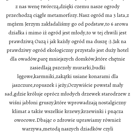
z nas wenę twórczą,dzięki czemu nasze ogrody
przechodzą ciągłe metamorfozy.Nasz ogród ma 3 lata,z
mężem Jerzym zakładaliśmy go od podstaw,to 6 arowa
działka i mimo iż ogród jest młody,to w tej chwili jest
prawdziwą Oazą i jak każdy ogród ma duszę :).Jak na
prawdziwy ogród ekologiczny przystało jest duży hotel
dla owadów,parę mniejszych domków,które chętnie
zasiedlają pszczoły murarki,budki
lęgowe,karmniki,zakątki usiane konarami dla
jaszczure,ropuszek i jeży,Oczywiście powstał mały
sad,gdzie króluje oprócz młodych drzewek starodrzew z
wiśni jabłoni gruszy,które wprowadzają nostalgiczny
klimat a także wszelkie krzewy,krzewinki i pnącza
owocowe.Dbając o zdrowie uprawiamy również
warzywa,metodą naszych dziadków czyli