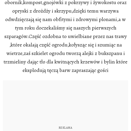
obornik,kompost,gnojówki z pokrzywy i żywokostu oraz
opryski z drożdży i skrzypu,dzięki temu warzywa
odwdzięczają się nam obfitymi i zdrowymi plonami,a w
tym roku doczekaliśmy się naszych pierwszych
szparagów.Część ozdobna to uwielbiane przez nas trawy
,które okalają część ogrodu,kołysząc się i szumiąc na
wietrze,zaś szkielet ogrodu tworzą alejki z bukszpanu i
trzmieliny dając tło dla kwitnących krzewów i bylin które
eksplodują tęczą barw zapraszając gości