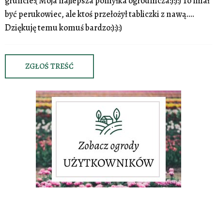
gruncie:( Moja najlepsza pomyłka ogrodnicza:):):) To miał
być perukowiec, ale ktoś przełożył tabliczki z nawą....
Dziękuję temu komuś bardzo:):):)
ZGŁOŚ TREŚĆ