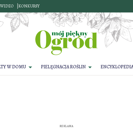
WIDEO
KONKURSY
ATY W DOMU
PIELĘGNACJA ROŚLIN
ENCYKLOPEDIA