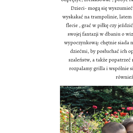
Dzieci- mogą się wyszumieć
wyskakać na trampolinie, latem 
flecie , grać w piłkę czy jeźdz
swojej fantazji w dbaniu o wi
wypoczynkową: chętnie siada na
dziećmi, by posłuchać ich o
szaleństw, a także popatrzeć
rozpalamy grilla i wspólnie 
również