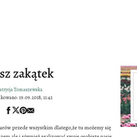
sz zakątek
atrycja Tomaszewska
ikowano:
19.09.2018, 11:42
 arów przede wszystkim dlatego,że tu możemy się
zem ale i również realizować swoje osobiste pasje.