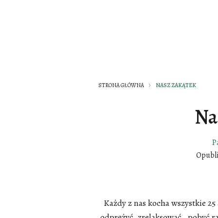
STRONA GŁÓWNA
NASZ ZAKĄTEK
Na
P
Opubl
Każdy z nas kocha wszystkie 25
odprężyć, zrelaksować , pobyć ra