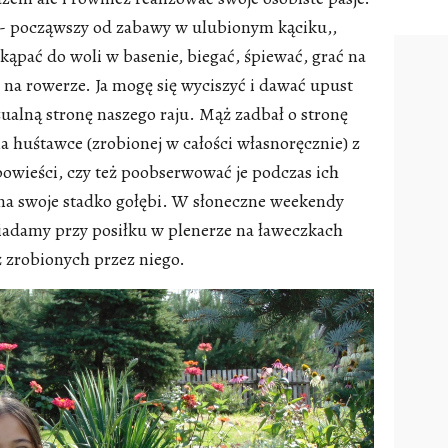
- począwszy od zabawy w ulubionym kąciku,,
kąpać do woli w basenie, biegać, śpiewać, grać na
ić na rowerze. Ja mogę się wyciszyć i dawać upust
zualną stronę naszego raju. Mąż zadbał o stronę
 huśtawce (zrobionej w całości własnoręcznie) z
powieści, czy też poobserwować je podczas ich
 na swoje stadko gołębi. W słoneczne weekendy
siadamy przy posiłku w plenerze na ławeczkach
 zrobionych przez niego.