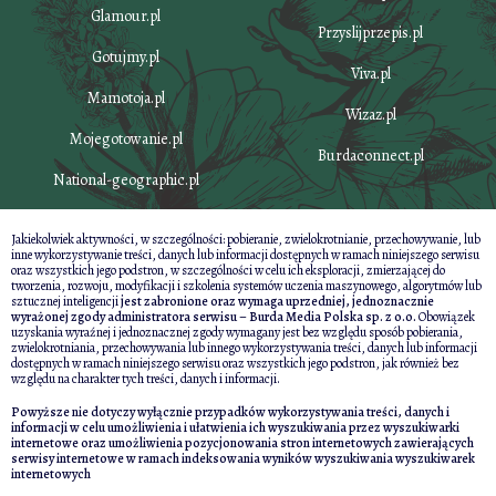
Glamour.pl
Przyslijprzepis.pl
Gotujmy.pl
Viva.pl
Mamotoja.pl
Wizaz.pl
Mojegotowanie.pl
Burdaconnect.pl
National-geographic.pl
Jakiekolwiek aktywności, w szczególności: pobieranie, zwielokrotnianie, przechowywanie, lub
inne wykorzystywanie treści, danych lub informacji dostępnych w ramach niniejszego serwisu
oraz wszystkich jego podstron, w szczególności w celu ich eksploracji, zmierzającej do
tworzenia, rozwoju, modyfikacji i szkolenia systemów uczenia maszynowego, algorytmów lub
sztucznej inteligencji
jest zabronione oraz wymaga uprzedniej, jednoznacznie
wyrażonej zgody administratora serwisu – Burda Media Polska sp. z o.o.
Obowiązek
uzyskania wyraźnej i jednoznacznej zgody wymagany jest bez względu sposób pobierania,
zwielokrotniania, przechowywania lub innego wykorzystywania treści, danych lub informacji
dostępnych w ramach niniejszego serwisu oraz wszystkich jego podstron, jak również bez
względu na charakter tych treści, danych i informacji.
Powyższe nie dotyczy wyłącznie przypadków wykorzystywania treści, danych i
informacji w celu umożliwienia i ułatwienia ich wyszukiwania przez wyszukiwarki
internetowe oraz umożliwienia pozycjonowania stron internetowych zawierających
serwisy internetowe w ramach indeksowania wyników wyszukiwania wyszukiwarek
internetowych