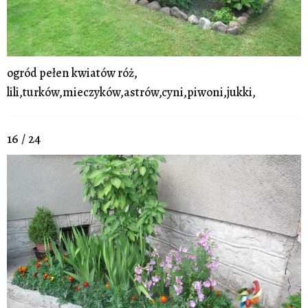
ogród pełen kwiatów róż,
lili,turków,mieczyków,astrów,cyni,piwoni,jukki,
16 / 24