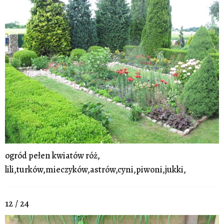
ogród pełen kwiatów róż,
lili,turków,mieczyków,astrów,cyni,piwoni,jukki,
12 / 24