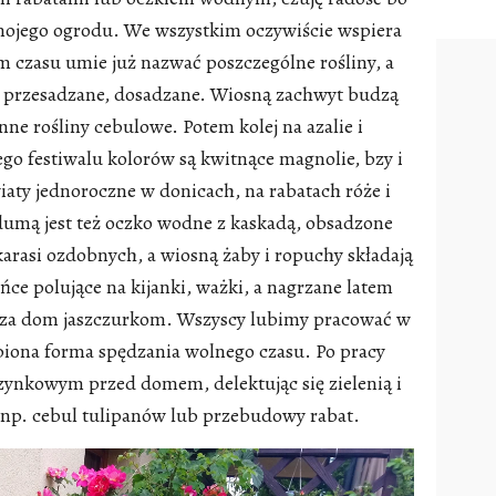
ji mojego ogrodu. We wszystkim oczywiście wspiera
 czasu umie już nazwać poszczególne rośliny, a
st przesadzane, dosadzane. Wiosną zachwyt budzą
inne rośliny cebulowe. Potem kolej na azalie i
o festiwalu kolorów są kwitnące magnolie, bzy i
aty jednoroczne w donicach, na rabatach róże i
dumą jest też oczko wodne z kaskadą, obsadzone
karasi ozdobnych, a wiosną żaby i ropuchy składają
ońce polujące na kijanki, ważki, a nagrzane latem
 za dom jaszczurkom. Wszyscy lubimy pracować w
ubiona forma spędzania wolnego czasu. Po pracy
ynkowym przed domem, delektując się zielenią i
 np. cebul tulipanów lub przebudowy rabat.