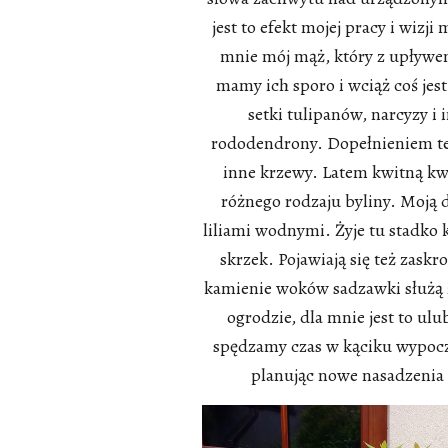
jest to efekt mojej pracy i wiz
mnie mój mąż, który z upływem
mamy ich sporo i wciąż coś je
setki tulipanów, narcyzy i 
rododendrony. Dopełnieniem teg
inne krzewy. Latem kwitną kwi
różnego rodzaju byliny. Moją 
liliami wodnymi. Żyje tu stadko 
skrzek. Pojawiają się też zaskr
kamienie woków sadzawki służą
ogrodzie, dla mnie jest to ul
spędzamy czas w kąciku wypocz
planując nowe nasadzenia