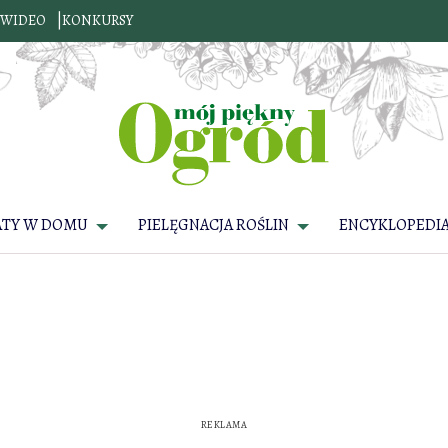
WIDEO
KONKURSY
ATY W DOMU
PIELĘGNACJA ROŚLIN
ENCYKLOPEDIA