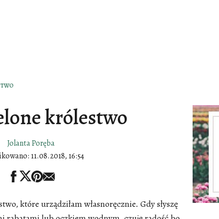
STWO
elone królestwo
Jolanta Poręba
ikowano:
11.08.2018, 16:54
stwo, które urządziłam własnoręcznie. Gdy słyszę
i rabatami lub oczkiem wodnym, czuję radość bo