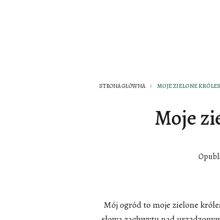
STRONA GŁÓWNA
MOJE ZIELONE KRÓLE
Moje zi
Opubl
Mój ogród to moje zielone króle
słowa zachwytu nad urządzonym