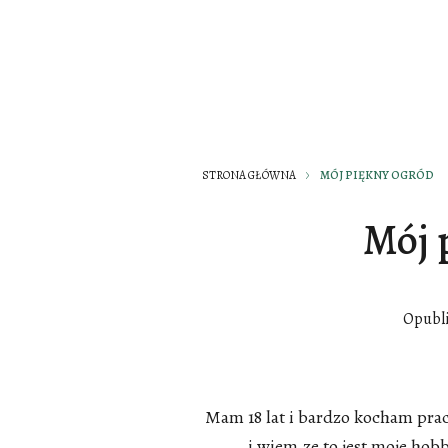
STRONA GŁÓWNA
MÓJ PIĘKNY OGRÓD
Mój 
Opubl
Mam 18 lat i bardzo kocham pra
i wiem,ze to jest moje hob