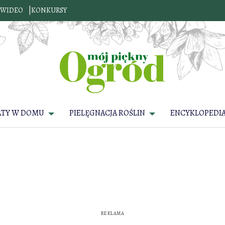
WIDEO
KONKURSY
ATY W DOMU
PIELĘGNACJA ROŚLIN
ENCYKLOPEDIA