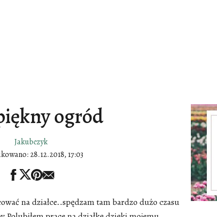
piękny ogród
Jakubczyk
ikowano:
28.12.2018, 17:03
cować na działce..spędzam tam bardzo dużo czasu
by Polubiłem prace na działkę dzięki mojemu