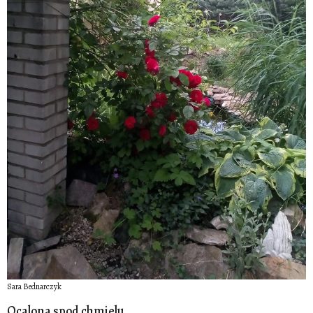
Sara Bednarczyk
Ocalona spod chmielu