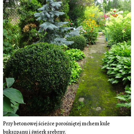
Przy betonowej ścieżce porośniętej mchem kule
bukszpanu i świerk srebrny.