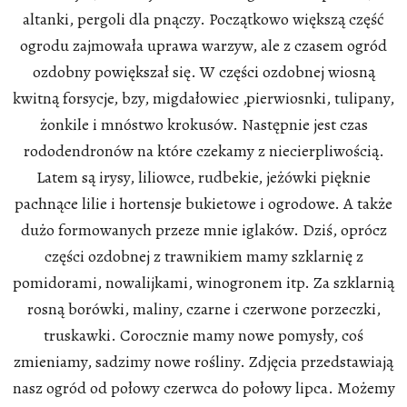
altanki, pergoli dla pnączy. Początkowo większą część
ogrodu zajmowała uprawa warzyw, ale z czasem ogród
ozdobny powiększał się. W części ozdobnej wiosną
kwitną forsycje, bzy, migdałowiec ,pierwiosnki, tulipany,
żonkile i mnóstwo krokusów. Następnie jest czas
rododendronów na które czekamy z niecierpliwością.
Latem są irysy, liliowce, rudbekie, jeżówki pięknie
pachnące lilie i hortensje bukietowe i ogrodowe. A także
dużo formowanych przeze mnie iglaków. Dziś, oprócz
części ozdobnej z trawnikiem mamy szklarnię z
pomidorami, nowalijkami, winogronem itp. Za szklarnią
rosną borówki, maliny, czarne i czerwone porzeczki,
truskawki. Corocznie mamy nowe pomysły, coś
zmieniamy, sadzimy nowe rośliny. Zdjęcia przedstawiają
nasz ogród od połowy czerwca do połowy lipca. Możemy