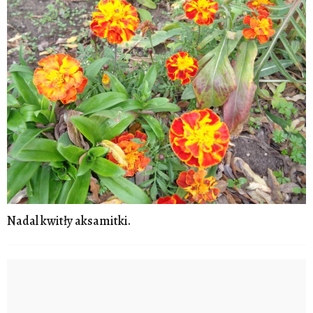
Nadal kwitły aksamitki.