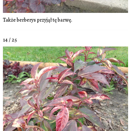
Także berberys przyjął tę barwę.
14 / 25