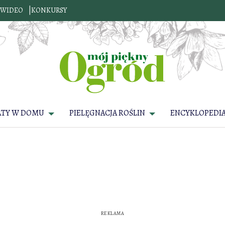
WIDEO
KONKURSY
ATY W DOMU
PIELĘGNACJA ROŚLIN
ENCYKLOPEDIA