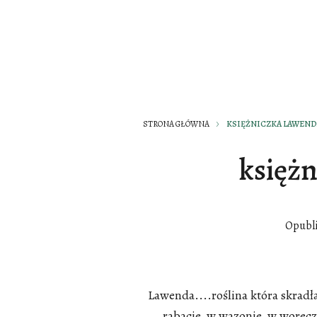
STRONA GŁÓWNA
KSIĘŻNICZKA LAWEND
księżn
Opubl
Lawenda....roślina która skradł
rabacie, w wazonie, w woreczk