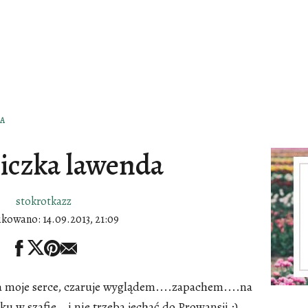
A
iczka lawenda
stokrotkazz
ikowano:
14.09.2013, 21:09
a moje serce, czaruje wyglądem....zapachem....na
u w szafie...i nie trzeba jechać do Prowansji ;)