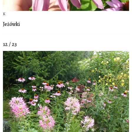
K
Jeżówki
12 / 23