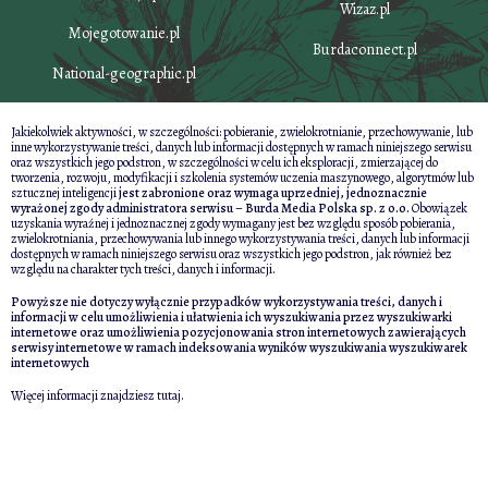
Wizaz.pl
Mojegotowanie.pl
Burdaconnect.pl
National-geographic.pl
Jakiekolwiek aktywności, w szczególności: pobieranie, zwielokrotnianie, przechowywanie, lub
inne wykorzystywanie treści, danych lub informacji dostępnych w ramach niniejszego serwisu
oraz wszystkich jego podstron, w szczególności w celu ich eksploracji, zmierzającej do
tworzenia, rozwoju, modyfikacji i szkolenia systemów uczenia maszynowego, algorytmów lub
sztucznej inteligencji
jest zabronione oraz wymaga uprzedniej, jednoznacznie
wyrażonej zgody administratora serwisu – Burda Media Polska sp. z o.o.
Obowiązek
uzyskania wyraźnej i jednoznacznej zgody wymagany jest bez względu sposób pobierania,
zwielokrotniania, przechowywania lub innego wykorzystywania treści, danych lub informacji
dostępnych w ramach niniejszego serwisu oraz wszystkich jego podstron, jak również bez
względu na charakter tych treści, danych i informacji.
Powyższe nie dotyczy wyłącznie przypadków wykorzystywania treści, danych i
informacji w celu umożliwienia i ułatwienia ich wyszukiwania przez wyszukiwarki
internetowe oraz umożliwienia pozycjonowania stron internetowych zawierających
serwisy internetowe w ramach indeksowania wyników wyszukiwania wyszukiwarek
internetowych
Więcej informacji znajdziesz
tutaj
.