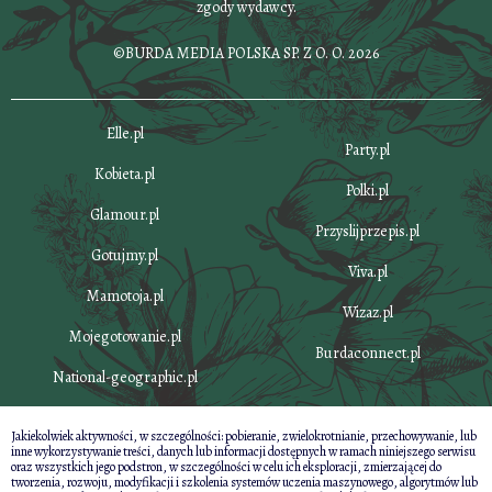
zgody wydawcy.
©BURDA MEDIA POLSKA SP. Z O. O. 2026
Elle.pl
Party.pl
Kobieta.pl
Polki.pl
Glamour.pl
Przyslijprzepis.pl
Gotujmy.pl
Viva.pl
Mamotoja.pl
Wizaz.pl
Mojegotowanie.pl
Burdaconnect.pl
National-geographic.pl
Jakiekolwiek aktywności, w szczególności: pobieranie, zwielokrotnianie, przechowywanie, lub
inne wykorzystywanie treści, danych lub informacji dostępnych w ramach niniejszego serwisu
oraz wszystkich jego podstron, w szczególności w celu ich eksploracji, zmierzającej do
tworzenia, rozwoju, modyfikacji i szkolenia systemów uczenia maszynowego, algorytmów lub