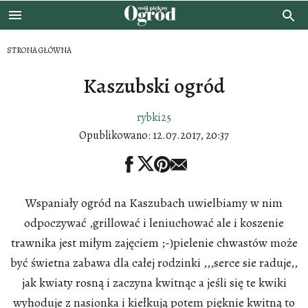
STRONA GŁÓWNA
Kaszubski ogród
rybki25
Opublikowano:
12.07.2017, 20:37
Wspaniały ogród na Kaszubach uwielbiamy w nim
odpoczywać ,grillować i leniuchować ale i koszenie
trawnika jest miłym zajęciem ;-)pielenie chwastów może
być świetna zabawa dla całej rodzinki ,,,serce sie raduje,,
jak kwiaty rosną i zaczyna kwitnąc a jeśli się te kwiki
wyhoduje z nasionka i kiełkują potem pięknie kwitną to