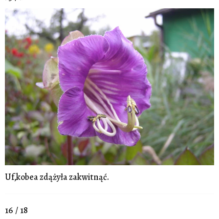
Uf,kobea zdążyła zakwitnąć.
16 / 18