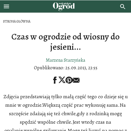
STRONA GŁÓWNA
Czas w ogrodzie od wiosny do
jesieni...
Marzena Starzyńska
Opublikowano:
25.09.2013, 23:55
Zdjęcia przedstawiają tylko małą część tego co dzieje się u
mnie w ogrodzie.Większą część prac wykonuję sama.Na
szczęście zdażają się też chwile,gdy z rodzinką mogę
spędzić wspólne chwile.Jest wtedy czas na
opalanie,wspólne grilowanie.Mogę też liczyć na pomoc z