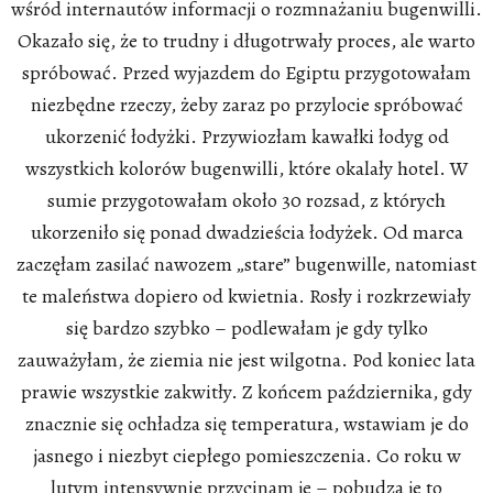
wśród internautów informacji o rozmnażaniu bugenwilli.
Okazało się, że to trudny i długotrwały proces, ale warto
spróbować. Przed wyjazdem do Egiptu przygotowałam
niezbędne rzeczy, żeby zaraz po przylocie spróbować
ukorzenić łodyżki. Przywiozłam kawałki łodyg od
wszystkich kolorów bugenwilli, które okalały hotel. W
sumie przygotowałam około 30 rozsad, z których
ukorzeniło się ponad dwadzieścia łodyżek. Od marca
zaczęłam zasilać nawozem „stare” bugenwille, natomiast
te maleństwa dopiero od kwietnia. Rosły i rozkrzewiały
się bardzo szybko – podlewałam je gdy tylko
zauważyłam, że ziemia nie jest wilgotna. Pod koniec lata
prawie wszystkie zakwitły. Z końcem października, gdy
znacznie się ochładza się temperatura, wstawiam je do
jasnego i niezbyt ciepłego pomieszczenia. Co roku w
lutym intensywnie przycinam je – pobudza je to