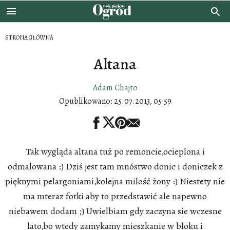
STRONA GŁÓWNA
Altana
Adam Chajto
Opublikowano:
25.07.2013, 05:59
Tak wygląda altana tuż po remoncie,ocieplona i
odmalowana :) Dziś jest tam mnóstwo donic i doniczek z
pięknymi pelargoniami,kolejna milość żony :) Niestety nie
ma mteraz fotki aby to przedstawić ale napewno
niebawem dodam ;) Uwielbiam gdy zaczyna sie wczesne
lato,bo wtedy zamykamy mieszkanie w bloku i