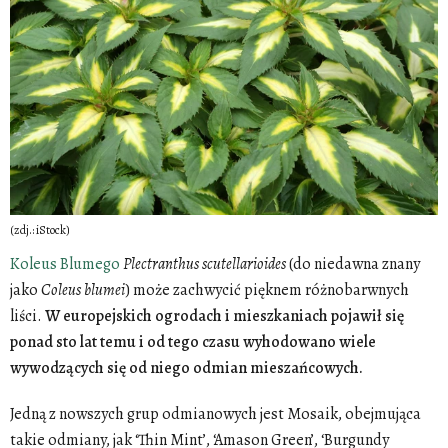
(zdj.: iStock)
Koleus Blumego
Plectranthus
scutellarioides
(do niedawna znany
jako
Coleus
blumei
) może zachwycić pięknem różnobarwnych
liści.
W europejskich ogrodach i mieszkaniach pojawił się
ponad sto lat temu i od tego czasu wyhodowano wiele
wywodzących się od niego odmian mieszańcowych.
Jedną z nowszych grup odmianowych jest Mosaik, obejmująca
takie odmiany, jak ‘Thin Mint’, ‘Amason Green’, ‘Burgundy