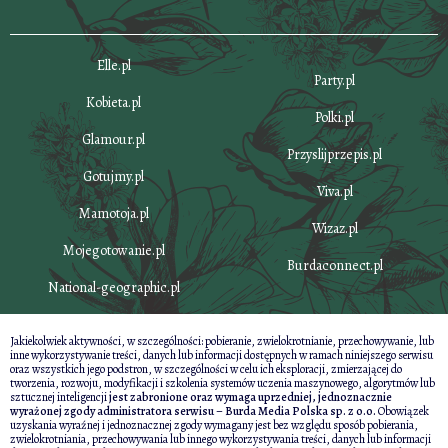
Elle.pl
Party.pl
Kobieta.pl
Polki.pl
Glamour.pl
Przyslijprzepis.pl
Gotujmy.pl
Viva.pl
Mamotoja.pl
Wizaz.pl
Mojegotowanie.pl
Burdaconnect.pl
National-geographic.pl
Jakiekolwiek aktywności, w szczególności: pobieranie, zwielokrotnianie, przechowywanie, lub
inne wykorzystywanie treści, danych lub informacji dostępnych w ramach niniejszego serwisu
oraz wszystkich jego podstron, w szczególności w celu ich eksploracji, zmierzającej do
tworzenia, rozwoju, modyfikacji i szkolenia systemów uczenia maszynowego, algorytmów lub
sztucznej inteligencji
jest zabronione oraz wymaga uprzedniej, jednoznacznie
wyrażonej zgody administratora serwisu – Burda Media Polska sp. z o.o.
Obowiązek
uzyskania wyraźnej i jednoznacznej zgody wymagany jest bez względu sposób pobierania,
zwielokrotniania, przechowywania lub innego wykorzystywania treści, danych lub informacji