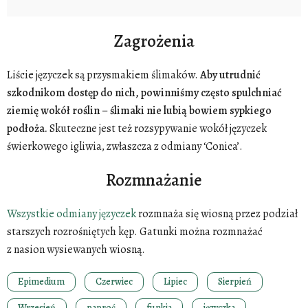
Zagrożenia
Liście języczek są przysmakiem ślimaków.
Aby utrudnić
szkodnikom dostęp do nich, powinniśmy
często spulchniać
ziemię
wokół roślin
–
ślimaki nie lubią bowiem sypkiego
podłoża.
Skuteczne jest też rozsypywanie wokół języczek
świerkowego igliwia, zwłaszcza z odmiany ‘Conica’.
Rozmnażanie
Wszystkie odmiany języczek
rozmnaża się wiosną przez podział
starszych rozrośniętych kęp. Gatunki można rozmnażać
z nasion wysiewanych wiosną.
Epimedium
Czerwiec
Lipiec
Sierpień
Wrzesień
paproć
funkia
języczka