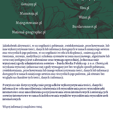
Gotujmy.pl
Viva.pl
Mamotoja.pl
Wizaz.pl
Mojegotowanie.pl
Burdaconnect.pl
National-geographic.pl
Jakiekolwiek aktywności, w szczególności: pobieranie, zwielokrotnianie, przechowywanie, lub
inne wykorzystywanie treści, danych lub informacji dostępnych w ramach niniejszego serwisu
oraz wszystkich jego podstron, w szczególności w celu ich eksploracji, zmierzającej do
tworzenia, rozwoju, modyfikacji i szkolenia systemów uczenia maszynowego, algorytmów lub
sztucznej inteligencji
jest zabronione oraz wymaga uprzedniej, jednoznacznie
wyrażonej zgody administratora serwisu – Burda Media Polska sp. z o.o.
Obowiązek
uzyskania wyraźnej i jednoznacznej zgody wymagany jest bez względu sposób pobierania,
zwielokrotniania, przechowywania lub innego wykorzystywania treści, danych lub informacji
dostępnych w ramach niniejszego serwisu oraz wszystkich jego podstron, jak również bez
względu na charakter tych treści, danych i informacji.
Powyższe nie dotyczy wyłącznie przypadków wykorzystywania treści, danych i
informacji w celu umożliwienia i ułatwienia ich wyszukiwania przez wyszukiwarki
internetowe oraz umożliwienia pozycjonowania stron internetowych zawierających
serwisy internetowe w ramach indeksowania wyników wyszukiwania wyszukiwarek
internetowych
Więcej informacji znajdziesz
tutaj
.