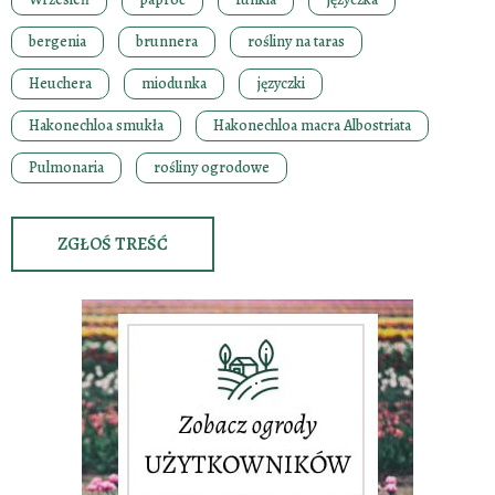
bergenia
brunnera
rośliny na taras
Heuchera
miodunka
języczki
Hakonechloa smukła
Hakonechloa macra Albostriata
Pulmonaria
rośliny ogrodowe
ZGŁOŚ TREŚĆ