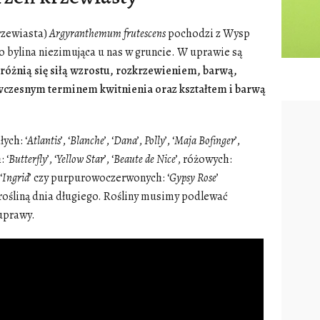
rzewiasta)
Argyranthemum
frutescens
pochodzi z Wysp
To bylina niezimująca u nas w gruncie. W uprawie są
óżnią się siłą wzrostu, rozkrzewieniem, barwą,
 wczesnym terminem kwitnienia oraz kształtem i barwą
ych: ‘
Atlantis
’, ‘
Blanche
’, ‘
Dana
’,
Polly
’, ‘
Maja
Bofinger
’,
 ‘
Butterfly
’, ‘
Yellow
Star
’, ‘
Beaute de Nice
’, różowych:
‘
Ingrid
’ czy purpurowoczerwonych: ‘
Gypsy
Rose
’
 rośliną dnia długiego. Rośliny musimy podlewać
 uprawy.