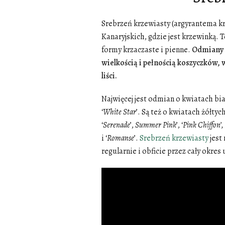
Srebrzeń krzewiasty (argyrantema k
Kanaryjskich, gdzie jest krzewinką. 
formy krzaczaste i pienne.
Odmiany r
wielkością i pełnością koszyczków,
liści.
Najwięcej jest odmian o kwiatach biał
‘
White
Star
’. Są też o kwiatach żółtych:
‘
Serenade
’,
Summer
Pink
’, ‘
Pink
Chiffon’,
i ‘
Romanse
’.
Srebrzeń krzewiasty
jest
regularnie i obficie przez cały okres