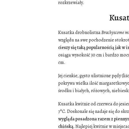
rozkrzewiały.
Kusat
Kusatka drobnolistna
Brachyscome mu
względu na swe pochodzenie stokrot
cieszy się taką popularnością jak w 
osiąga wysokość 30 cm i bardzo mocno
cm.
Jej cienkie, gęsto ulistnione pędy (li
pokrywa wielka ilość margaretkowyc
środku i białych, różowych, niebies
Kusatka kwitnie od czerwca do jesie
7°C. Doskonale się nadaje się do sk
wygląda posadzona razem z piennym
chińską.
Najlepiej kwitnie w miejscac