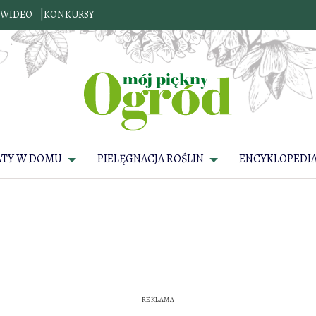
WIDEO
KONKURSY
ATY W DOMU
PIELĘGNACJA ROŚLIN
ENCYKLOPEDIA