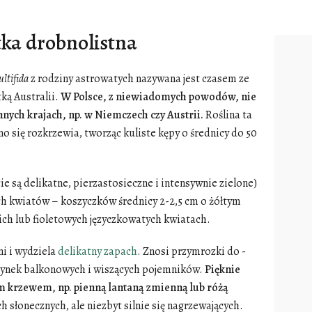
ka drobnolistna
ltifida
z rodziny astrowatych nazywana jest czasem ze
ką Australii.
W Polsce, z niewiadomych powodów, nie
innych krajach, np. w Niemczech czy Austrii.
Roślina ta
 się rozkrzewia, tworząc kuliste kępy o średnicy do 50
ście są delikatne, pierzastosieczne i intensywnie zielone)
h kwiatów – koszyczków średnicy 2-2,5 cm o żółtym
kich lub fioletowych języczkowatych kwiatach.
ni i wydziela
delikatny zapach
. Znosi przymrozki do -
rzynek balkonowych i wiszących pojemników.
Pięknie
 krzewem, np. pienną lantaną zmienną lub różą
h słonecznych, ale niezbyt silnie się nagrzewających.