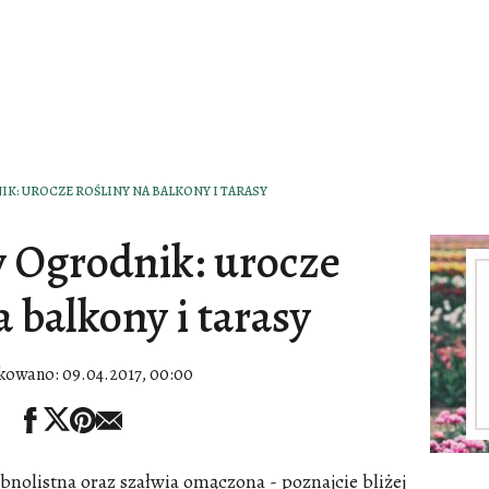
K: UROCZE ROŚLINY NA BALKONY I TARASY
 Ogrodnik: urocze
a balkony i tarasy
kowano:
09.04.2017, 00:00
bnolistna oraz szałwia omączona - poznajcie bliżej