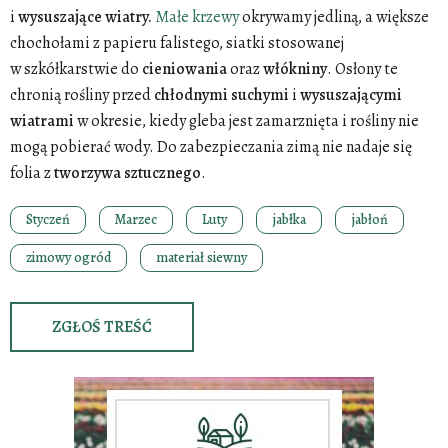
i
wysuszające
wiatry.
Małe krzewy
okrywamy jedliną, a większe
chochołami z papieru falistego, siatki stosowanej
w szkółkarstwie do
cieniowania
oraz
włókniny
. Osłony te
chronią rośliny przed
chłodnymi
suchymi
i
wysuszającymi
wiatrami
w okresie, kiedy gleba jest zamarznięta i rośliny nie
mogą pobierać wody. Do zabezpieczania zimą nie nadaje się
folia z
tworzywa
sztucznego
.
Styczeń
Marzec
Luty
jabłka
jabłoń
zimowy ogród
materiał siewny
ZGŁOŚ TREŚĆ