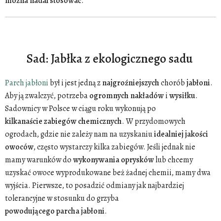
można
nadal
stosować
.
Sad: Jabłka z ekologicznego sadu
Parch jabłoni
był i jest jedną z
najgroźniejszych
chorób
jabłoni
.
Aby ją zwalczyć, potrzeba
ogromnych nakładów
i
wysiłku
.
Sadownicy w Polsce w ciągu roku wykonują po
kilkanaście
zabiegów
chemicznych
. W przydomowych
ogrodach, gdzie nie zależy nam na uzyskaniu
idealniej
jakości
owoców
, często wystarczy kilka zabiegów. Jeśli jednak nie
mamy warunków do
wykonywania
oprysków
lub chcemy
uzyskać owoce wyprodukowane beż żadnej chemii, mamy dwa
wyjścia. Pierwsze, to posadzić odmiany jak najbardziej
tolerancyjne w stosunku do grzyba
powodującego
parcha
jabłoni
.