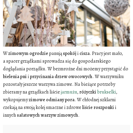
W
zimowym
ogrodzie
panują
spokój
i
cisza
. Pracy jest mało,
a spacer grządkami sprowadza się do gospodarskiego
doglądania porządku. W bezmroźne dni możemy przystąpić do
bielenia
pni
i
przycinania
drzew
owocowych
. W warzywniku
pozostały jeszcze warzywa zimowe. Na bieżące potrzeby
zbieramy na grządkach liście
jarmużu
,
różyczki
brukselki
,
wykopujemy
zimowe
odmiany
pora
. W chłodnej szklarni
czekają na swoją kolej smaczne i zdrowe
liście
roszponki
i
innych
sałatowych
warzyw zimowych
.