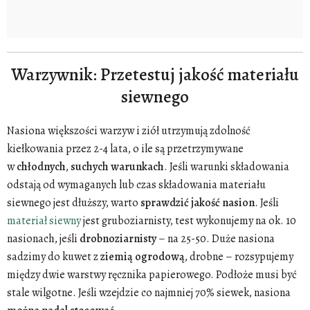
Warzywnik: Przetestuj jakość materiału
siewnego
Nasiona większości warzyw i ziół utrzymują zdolność
kiełkowania przez 2-4 lata, o ile są przetrzymywane
w
chłodnych
,
suchych warunkach
. Jeśli warunki składowania
odstają od wymaganych lub czas składowania materiału
siewnego jest dłuższy, warto
sprawdzić
jakość
nasion
. Jeśli
materiał siewny
jest gruboziarnisty, test wykonujemy na ok. 10
nasionach, jeśli
drobnoziarnisty
– na 25-50. Duże nasiona
sadzimy do kuwet z
ziemią ogrodową
, drobne – rozsypujemy
między dwie warstwy ręcznika papierowego. Podłoże musi być
stale wilgotne. Jeśli wzejdzie co najmniej 70% siewek, nasiona