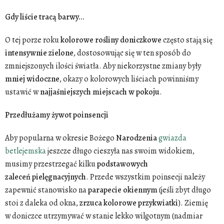
Gdy liście tracą barwy...
O tej porze roku
kolorowe
rośliny
doniczkowe
często stają się
intensywnie
zielone
, dostosowując się w ten sposób do
zmniejszonych ilości światła. Aby niekorzystne zmiany były
mniej widoczne
, okazy o kolorowych liściach powinniśmy
ustawić w
najjaśniejszych
miejscach w
pokoju
.
Przedłużamy żywot poinsencji
Aby popularna w okresie Bożego
Narodzenia
gwiazda
betlejemska
jeszcze długo cieszyła nas swoim widokiem,
musimy przestrzegać kilku
podstawowych
zaleceń
pielęgnacyjnych
. Przede wszystkim poinsecji należy
zapewnić stanowisko na
parapecie okiennym
(jeśli zbyt długo
stoi z daleka od okna,
zrzuca
kolorowe
przykwiatki
). Ziemię
w doniczce utrzymywać w stanie lekko wilgotnym (nadmiar