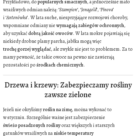
Przykładowo, do
popularnych
smacznych
, a jednocześnie mało
wrażliwych odmian należą: ‘
Szampion
‘, ‘
Jonagold
’, ‘
Pinova
’
i ‘
Antonówka
’. W lata suche, niesprzyjające rozwojowi choroby,
wspomniane odmiany nie
wymagają
zabiegów
ochronnych
,
aby uzyskać
dobrą
jakość
owoców
. W lata mokre pojawiają się
niekiedy drobne plamy parcha, jabłka mogą więc
trochę
gorzej
wyglądać
, ale zwykle nie jest to problemem. Za to
mamy pewność, że takie owoce na pewno nie zawierają
pozostałości po
środkach
chemicznych
.
Drzewa i krzewy: Zabezpieczamy rośliny
zawsze zielone
Jeżeli nie okryliśmy
roślin na zimę
, można wykonać to
w styczniu. Szczególnie ważne jest zabezpieczenie
świeżo
posadzonych
rośliny
oraz większych i starszych
gatunków wrażliwych na
niskie
temperatury