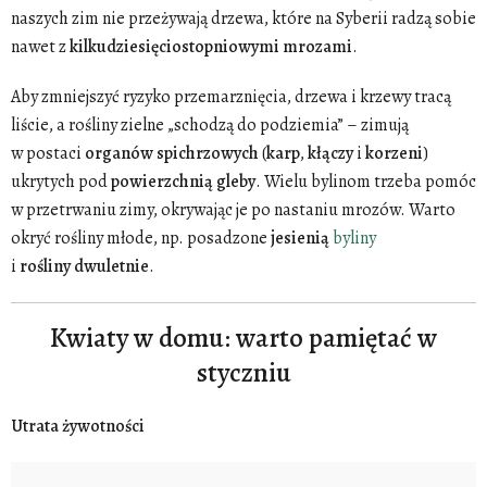
naszych zim nie przeżywają drzewa, które na Syberii radzą sobie
nawet z
kilkudziesięciostopniowymi
mrozami
.
Aby zmniejszyć ryzyko przemarznięcia, drzewa i krzewy tracą
liście, a rośliny zielne „schodzą do podziemia” – zimują
w postaci
organów
spichrzowych
(
karp
,
kłączy
i
korzeni
)
ukrytych pod
powierzchnią gleby
. Wielu bylinom trzeba pomóc
w przetrwaniu zimy, okrywając je po nastaniu mrozów. Warto
okryć rośliny młode, np. posadzone
jesienią
byliny
i
rośliny
dwuletnie
.
Kwiaty w domu: warto pamiętać w
styczniu
Utrata żywotności