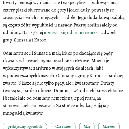
Kwiaty nemezji wyróżniają się też specyficzną budową – mają
cztery płatki skierowane do góry i jeden duży, powstały ze
zrośnięcia dwóch mniejszych, na dole.
Jego dodatkową ozdobą
są często żółte wypukłości u nasady. Pokrój roślin zależy od
odmiany.
Najczęściej
uprawia się odmiany nemezji
z dwóch
grup: Sunsatia i Karoo.
Odmiany z serii Sunsatia mają lekko pokładające się pędy
i kwiaty w barwach ognia oraz białe i różowe.
Można je
wykorzystywać zarówno w stojących donicach, jak i
w podwieszanych koszach.
Odmiany z grupy Karoo są bardziej
zwarte. Niższe są nie tylko pędy, ale i kwiatostany. Kwiaty
tworzą się bardzo obficie. Dominują wśród nich barwy chłodne.
Niezależnie od odmiany, nemezje najlepiej rosną na
stanowiskach słonecznych.
Za słońce odwdzięczają się
mnogością kwiatów.
praktyczny ogrodnik
Czerwiec
Maj
Marzec