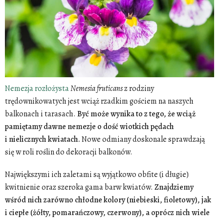
Nemezja rozłożysta
Nemesia
fruticans
z rodziny
trędownikowatych jest wciąż rzadkim gościem na naszych
balkonach i tarasach.
Być może wynika to z tego, że wciąż
pamiętamy dawne nemezje o dość wiotkich pędach
i nielicznych kwiatach.
Nowe odmiany doskonale sprawdzają
się w roli roślin do dekoracji balkonów.
Największymi ich zaletami są wyjątkowo obfite (i długie)
kwitnienie oraz szeroka gama barw kwiatów.
Znajdziemy
wśród nich zarówno chłodne kolory (niebieski, fioletowy), jak
i ciepłe (żółty, pomarańczowy, czerwony), a oprócz nich wiele