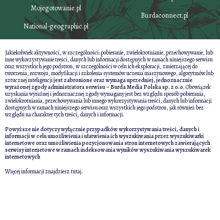
Mojegotowanie.pl
Burdaconnect.pl
National-geographic.pl
Jakiekolwiek aktywności, w szczególności: pobieranie, zwielokrotnianie, przechowywanie, lub
inne wykorzystywanie treści, danych lub informacji dostępnych w ramach niniejszego serwisu
oraz wszystkich jego podstron, w szczególności w celu ich eksploracji, zmierzającej do
tworzenia, rozwoju, modyfikacji i szkolenia systemów uczenia maszynowego, algorytmów lub
sztucznej inteligencji
jest zabronione oraz wymaga uprzedniej, jednoznacznie
wyrażonej zgody administratora serwisu – Burda Media Polska sp. z o.o.
Obowiązek
uzyskania wyraźnej i jednoznacznej zgody wymagany jest bez względu sposób pobierania,
zwielokrotniania, przechowywania lub innego wykorzystywania treści, danych lub informacji
dostępnych w ramach niniejszego serwisu oraz wszystkich jego podstron, jak również bez
względu na charakter tych treści, danych i informacji.
Powyższe nie dotyczy wyłącznie przypadków wykorzystywania treści, danych i
informacji w celu umożliwienia i ułatwienia ich wyszukiwania przez wyszukiwarki
internetowe oraz umożliwienia pozycjonowania stron internetowych zawierających
serwisy internetowe w ramach indeksowania wyników wyszukiwania wyszukiwarek
internetowych
Więcej informacji znajdziesz
tutaj
.