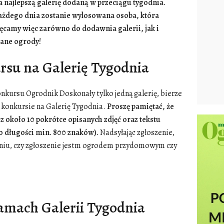
najlepszą galerię dodaną w przeciągu tygodnia.
ażdego dnia zostanie wylosowana osoba, która
camy więc zarówno do dodawnia galerii, jak i
łane ogrody!
rsu na Galerię Tygodnia
kursu Ogrodnik Doskonały tylko jedną galerię, bierze
 konkursie na Galerię Tygodnia.
Proszę pamiętać, że
z około 10 pokrótce opisanych zdjęć oraz tekstu
 długości min. 800 znaków).
Nadsyłając zgłoszenie,
niu, czy zgłoszenie jestm ogrodem przydomowym czy
amach Galerii Tygodnia