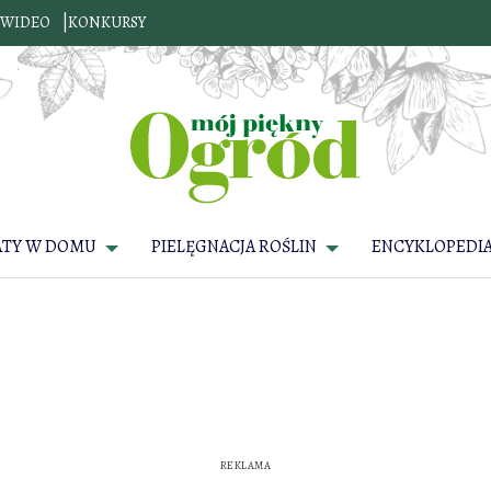
WIDEO
KONKURSY
ATY W DOMU
PIELĘGNACJA ROŚLIN
ENCYKLOPEDIA