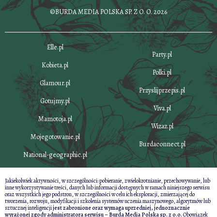
©BURDA MEDIA POLSKA SP. Z O. O. 2026
Elle.pl
Party.pl
Kobieta.pl
Polki.pl
Glamour.pl
Przyslijprzepis.pl
Gotujmy.pl
Viva.pl
Mamotoja.pl
Wizaz.pl
Mojegotowanie.pl
Burdaconnect.pl
National-geographic.pl
Jakiekolwiek aktywności, w szczególności: pobieranie, zwielokrotnianie, przechowywanie, lub
inne wykorzystywanie treści, danych lub informacji dostępnych w ramach niniejszego serwisu
oraz wszystkich jego podstron, w szczególności w celu ich eksploracji, zmierzającej do
tworzenia, rozwoju, modyfikacji i szkolenia systemów uczenia maszynowego, algorytmów lub
sztucznej inteligencji
jest zabronione oraz wymaga uprzedniej, jednoznacznie
wyrażonej zgody administratora serwisu – Burda Media Polska sp. z o.o.
Obowiązek