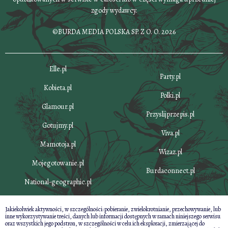
zgody wydawcy.
©BURDA MEDIA POLSKA SP. Z O. O. 2026
Elle.pl
Party.pl
Kobieta.pl
Polki.pl
Glamour.pl
Przyslijprzepis.pl
Gotujmy.pl
Viva.pl
Mamotoja.pl
Wizaz.pl
Mojegotowanie.pl
Burdaconnect.pl
National-geographic.pl
Jakiekolwiek aktywności, w szczególności: pobieranie, zwielokrotnianie, przechowywanie, lub
inne wykorzystywanie treści, danych lub informacji dostępnych w ramach niniejszego serwisu
oraz wszystkich jego podstron, w szczególności w celu ich eksploracji, zmierzającej do