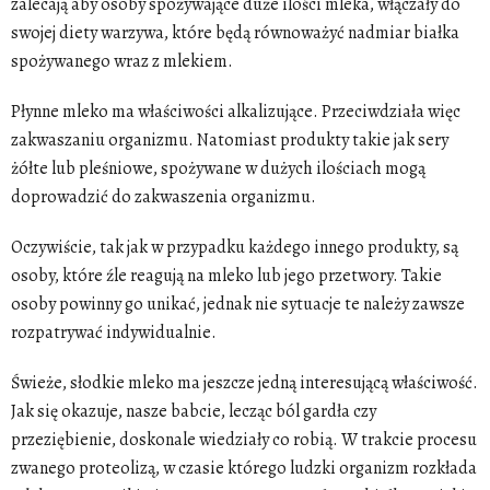
zalecają aby osoby spożywające duże ilości mleka, włączały do
swojej diety warzywa, które będą równoważyć nadmiar białka
spożywanego wraz z mlekiem.
Płynne mleko ma właściwości alkalizujące. Przeciwdziała więc
zakwaszaniu organizmu. Natomiast produkty takie jak sery
żółte lub pleśniowe, spożywane w dużych ilościach mogą
doprowadzić do zakwaszenia organizmu.
Oczywiście, tak jak w przypadku każdego innego produkty, są
osoby, które źle reagują na mleko lub jego przetwory. Takie
osoby powinny go unikać, jednak nie sytuacje te należy zawsze
rozpatrywać indywidualnie.
Świeże, słodkie mleko ma jeszcze jedną interesującą właściwość.
Jak się okazuje, nasze babcie, lecząc ból gardła czy
przeziębienie, doskonale wiedziały co robią. W trakcie procesu
zwanego proteolizą, w czasie którego ludzki organizm rozkłada