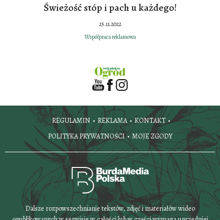
Świeżość stóp i pach u każdego!
25.11.2022
Współpraca reklamowa
REGULAMIN
REKLAMA
KONTAKT
POLITYKA PRYWATNOŚCI
MOJE ZGODY
Dalsze rozpowszechnianie tekstów, zdjęć i materiałów wideo
opublikowanych w serwisie w całości lub w części wymaga uprzedniej