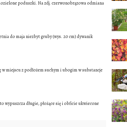
mozielone poduszki. Na zdj. czerwonobrązowa odmiana
etnia do maja niezbyt gruby (wys. 20 cm) dywanik
się w miejscu z podłożem suchym i ubogim w substancje
ato wypuszcza długie, płożące się i obficie ukwiecone