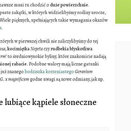
 zawsze musi tu chodzić o
duże
powierzchnie
.
uste zakątki, w których widzielibyśmy rośliny urocze,
. Wiele pięknych, spełniających takie wymagania okazów
h
.
których w pierwszej chwili nie zaliczylibyśmy do tej
osa
,
kocimiętka
Nepeta
czy
rudbekia
błyskotliwa
urm
’ to średniowysokie byliny, które znakomicie nadają
ionej
rabacie
. Podobne walory mają liczne gatunki
 już znanego
bodziszka korzeniastego
Geranium
G. x magnificum
godne uwagi są nowe odmiany, jak np.
 lubiące kąpiele słoneczne