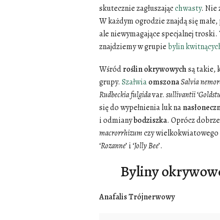
skutecznie zagłuszając
chwasty
. Nie
W każdym ogrodzie znajdą się małe, p
ale niewymagające specjalnej troski
znajdziemy w grupie
bylin kwitnącyc
Wśród
roślin
okrywowych
są takie, 
grupy.
Szałwia
omszona
Salvia
nemor
Rudbeckia
fulgida
var.
sullivantii
‘
Goldst
się do wypełnienia luk na
nasłoneczn
i odmiany
bodziszka
. Oprócz dobrze
macrorrhizum
czy wielkokwiatowego
‘
Rozanne
’ i ‘
Jolly
Bee
’.
Byliny okrywowe
Anafalis Trójnerwowy