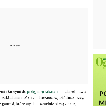
ymi
i
łatwymi
do
pielęgnacji rabatami
– taki cel stawia
ch zakładaniu możemy sobie zaoszczędzić dużo pracy,
e
gatunki
, które szybko i
szczelnie
okryją ziemię,