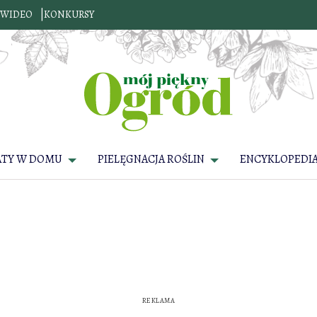
WIDEO
KONKURSY
ATY W DOMU
PIELĘGNACJA ROŚLIN
ENCYKLOPEDIA