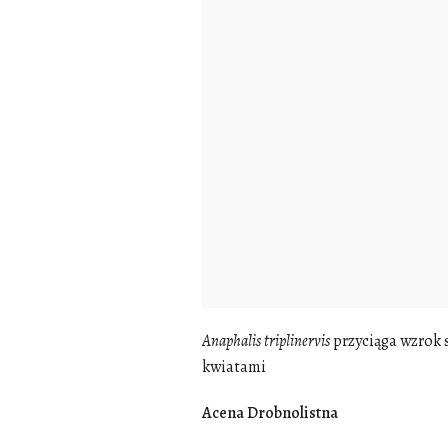
Anaphalis
triplinervis
przyciąga wzrok 
kwiatami
Acena Drobnolistna