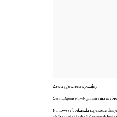
Zawciągowiec zwyczajny
Ceratostigma
plumbaginoides
ma niebies
Najnowsze
bodziszki
są jeszcze dosy