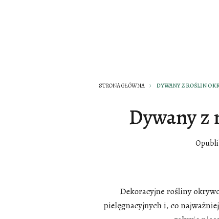
STRONA GŁÓWNA
DYWANY Z ROŚLIN O
Dywany z 
Opubl
Dekoracyjne rośliny okryw
pielęgnacyjnych i, co najważniej