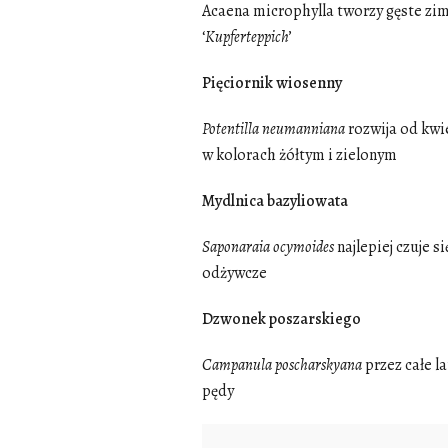
Acaena microphylla tworzy gęste zi
‘
Kupferteppich
’
Pięciornik wiosenny
Potentilla
neumanniana
rozwija od kwi
w kolorach żółtym i zielonym
Mydlnica bazyliowata
Saponaraia
ocymoides
najlepiej czuje 
odżywcze
Dzwonek poszarskiego
Campanula
poscharskyana
przez całe l
pędy