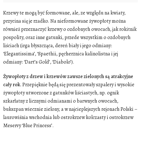
Krzewy te mogą być formowane, ale, ze względu na kwiaty,
przycina się je rzadko. Na nieformowane żywopłoty można
również przeznaczyć krzewy o ozdobnych owocach, jak rokitnik
pospolity, oraz inne gatunki, przede wszystkim o ozdobnych
liściach (irga błyszcząca, dereń biały i jego odmiany:
‘Elegantissima’, ‘Spaethii, pęcherznica kalinolistna i jej
odmiany: ‘Dart’s Gold’, ‘Diabolo’).
Żywopłoty z drzew i krzewów zawsze zielonych są atrakcyjne
cały rok.
Przepięknie będą się prezentowały szpalery i wysokie
żywopłoty utworzone z gatunków liściastych, np. ognik
szkarłatny z licznymi odmianami o barwnych owocach,
bukszpan wiecznie zielony, a w najcieplejszych rejonach Polski –
laurowiśnia wschodnia lub ostrokrzew kolczasty i ostrokrzew
Meservy ‘Blue Princess’.