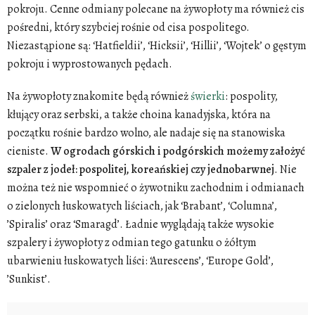
pokroju. Cenne odmiany polecane na żywopłoty ma również cis
pośredni, który szybciej rośnie od cisa pospolitego.
Niezastąpione są: ‘Hatfieldii’, ‘Hicksii’, ‘Hillii’, ‘Wojtek’ o gęstym
pokroju i wyprostowanych pędach.
Na żywopłoty znakomite będą również
świerki
: pospolity,
kłujący oraz serbski, a także choina kanadyjska, która na
początku rośnie bardzo wolno, ale nadaje się na stanowiska
cieniste.
W ogrodach górskich i podgórskich możemy założyć
szpaler z jodeł: pospolitej, koreańskiej czy jednobarwnej
. Nie
można też nie wspomnieć o żywotniku zachodnim i odmianach
o zielonych łuskowatych liściach, jak ‘Brabant’, ‘Columna’,
’Spiralis’ oraz ‘Smaragd’. Ładnie wyglądają także wysokie
szpalery i żywopłoty z odmian tego gatunku o żółtym
ubarwieniu łuskowatych liści: ‘Aurescens’, ‘Europe Gold’,
’Sunkist’.