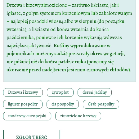
Drzewa i krzewy zimozielone – zarówno liściaste, jak i
iglaste, z gołym systemem korzeniowym lub zabalotowanym
– najlepiej posadzić wiosną albo w sierpniu (do początku
września), a liściaste od końca września do końca
października, ponieważ ich korzenie wykazują wówczas
największą aktywność.
Rośliny wyprodukowane w
pojemnikach możemy sadzić przez cały okres wegetacji,
nie później niż do końca października (powinny się
ukorzenić przed nadejściem jesienno-zimowych chłodów).
Drzewa i krzewy
żywopłot
dereń jadalny
ligustr pospolity
cis pospolity
Grab pospolity
modrzew europejski
zimozielone krzewy
ZGŁOŚ TREŚĆ