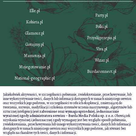
Elle.pl
Party.pl
Kobieta.pl
Polki.pl
Glamour.pl
Przyslijprzepis.pl
Gotujmy.pl
Viva.pl
Mamotoja.pl
Wizaz.pl
Mojegotowanie.pl
Burdaconnect.pl
National-geographic.pl
Jakiekolwiek aktywności, w szczególności: pobieranie, zwielokrotnianie, przechowywanie, lub
inne wykorzystywanie treści, danych lub informacji dostępnych w ramach niniejszego serwisu
oraz wszystkich jego podstron, w szczególności w celu ich eksploracji, zmierzającej do
tworzenia, rozwoju, modyfikacji i szkolenia systemów uczenia maszynowego, algorytmów lub
sztucznej inteligencji
jest zabronione oraz wymaga uprzedniej, jednoznacznie
wyrażonej zgody administratora serwisu – Burda Media Polska sp. z o.o.
Obowiązek
uzyskania wyraźnej i jednoznacznej zgody wymagany jest bez względu sposób pobierania,
zwielokrotniania, przechowywania lub innego wykorzystywania treści, danych lub informacji
dostępnych w ramach niniejszego serwisu oraz wszystkich jego podstron, jak również bez
względu na charakter tych treści, danych i informacji.