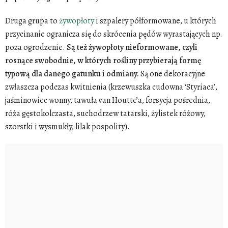
Druga grupa to
żywopłoty
i szpalery półformowane, u których
przycinanie ogranicza się do skrócenia pędów wyrastających np.
poza ogrodzenie.
Są też żywopłoty nieformowane, czyli
rosnące swobodnie, w których rośliny przybierają formę
typową dla danego gatunku i odmiany.
Są one dekoracyjne
zwłaszcza podczas kwitnienia (krzewuszka cudowna ‘Styriaca’,
jaśminowiec wonny, tawuła van Houtte’a, forsycja pośrednia,
róża gęstokolczasta, suchodrzew tatarski, żylistek różowy,
szorstki i wysmukły, lilak pospolity).