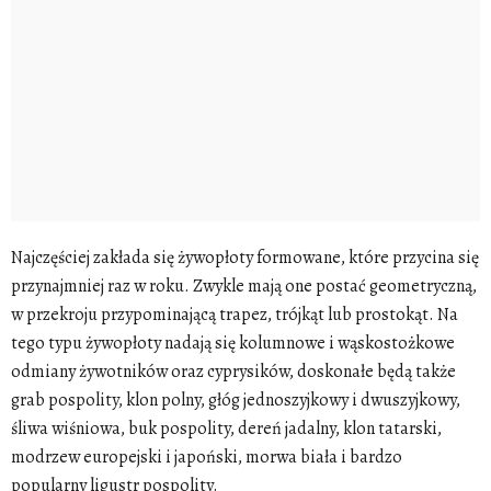
Najczęściej zakłada się żywopłoty formowane, które przycina się
przynajmniej raz w roku. Zwykle mają one postać geometryczną,
w przekroju przypominającą trapez, trójkąt lub prostokąt. Na
tego typu żywopłoty nadają się kolumnowe i wąskostożkowe
odmiany żywotników oraz cyprysików, doskonałe będą także
grab pospolity, klon polny, głóg jednoszyjkowy i dwuszyjkowy,
śliwa wiśniowa, buk pospolity, dereń jadalny, klon tatarski,
modrzew europejski i japoński, morwa biała i bardzo
popularny ligustr pospolity.