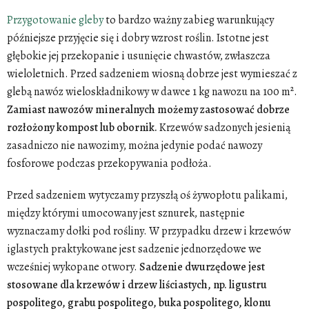
Przygotowanie gleby
to bardzo ważny zabieg warunkujący
późniejsze przyjęcie się i dobry wzrost roślin. Istotne jest
głębokie jej przekopanie i usunięcie chwastów, zwłaszcza
wieloletnich. Przed sadzeniem wiosną dobrze jest wymieszać z
glebą nawóz wieloskładnikowy w dawce 1 kg nawozu na 100 m².
Zamiast nawozów mineralnych możemy zastosować dobrze
rozłożony kompost lub obornik.
Krzewów sadzonych jesienią
zasadniczo nie nawozimy, można jedynie podać nawozy
fosforowe podczas przekopywania podłoża.
Przed sadzeniem wytyczamy przyszłą oś żywopłotu palikami,
między którymi umocowany jest sznurek, następnie
wyznaczamy dołki pod rośliny. W przypadku drzew i krzewów
iglastych praktykowane jest sadzenie jednorzędowe we
wcześniej wykopane otwory.
Sadzenie dwurzędowe jest
stosowane dla krzewów i drzew liściastych, np. ligustru
pospolitego, grabu pospolitego, buka pospolitego, klonu