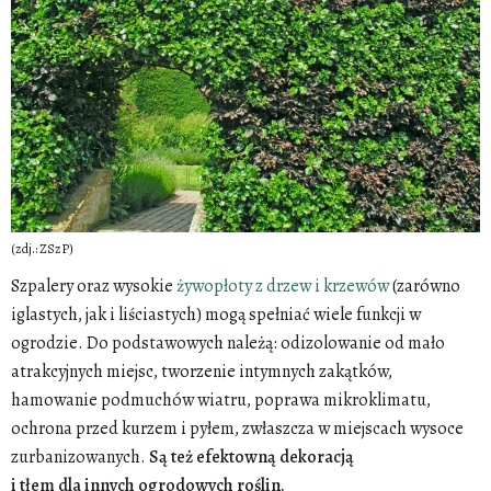
(zdj.: ZSzP)
Szpalery oraz wysokie
żywopłoty z drzew i krzewów
(zarówno
iglastych, jak i liściastych) mogą spełniać wiele funkcji w
ogrodzie. Do podstawowych należą: odizolowanie od mało
atrakcyjnych miejsc, tworzenie intymnych zakątków,
hamowanie podmuchów wiatru, poprawa mikroklimatu,
ochrona przed kurzem i pyłem, zwłaszcza w miejscach wysoce
zurbanizowanych.
Są też efektowną dekoracją
i tłem dla innych ogrodowych roślin.