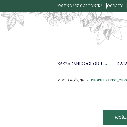
KALENDARZ OGRODNIKA
OGRODY
ZAKŁADANIE OGRODU
KWI
STRONA GŁÓWNA
PROFIL UŻYTKOWNIK
WYŚL