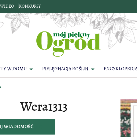
WIDEO
KONKURSY
ATY W DOMU
PIELĘGNACJA ROŚLIN
ENCYKLOPEDIA
A
Wera1313
IJ WIADOMOŚĆ