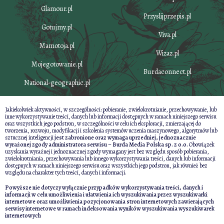
Glamour.pl
Przyslijprzepis.pl
Gotujmy.pl
Viva.pl
Mamotoja.pl
Wizaz.pl
Mojegotowanie.pl
Burdaconnect.pl
National-geographic.pl
Jakiekolwiek aktywności, w szczególności: pobieranie, zwielokrotnianie, przechowywanie, lub
inne wykorzystywanie treści, danych lub informacji dostępnych w ramach niniejszego serwisu
oraz wszystkich jego podstron, w szczególności w celu ich eksploracji, zmierzającej do
tworzenia, rozwoju, modyfikacji i szkolenia systemów uczenia maszynowego, algorytmów lub
sztucznej inteligencji
jest zabronione oraz wymaga uprzedniej, jednoznacznie
wyrażonej zgody administratora serwisu – Burda Media Polska sp. z o.o.
Obowiązek
uzyskania wyraźnej i jednoznacznej zgody wymagany jest bez względu sposób pobierania,
zwielokrotniania, przechowywania lub innego wykorzystywania treści, danych lub informacji
dostępnych w ramach niniejszego serwisu oraz wszystkich jego podstron, jak również bez
względu na charakter tych treści, danych i informacji.
Powyższe nie dotyczy wyłącznie przypadków wykorzystywania treści, danych i
informacji w celu umożliwienia i ułatwienia ich wyszukiwania przez wyszukiwarki
internetowe oraz umożliwienia pozycjonowania stron internetowych zawierających
serwisy internetowe w ramach indeksowania wyników wyszukiwania wyszukiwarek
internetowych