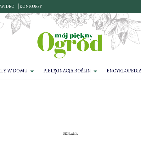
WIDEO
KONKURSY
ATY W DOMU
PIELĘGNACJA ROŚLIN
ENCYKLOPEDIA