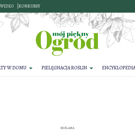
WIDEO
KONKURSY
ATY W DOMU
PIELĘGNACJA ROŚLIN
ENCYKLOPEDIA