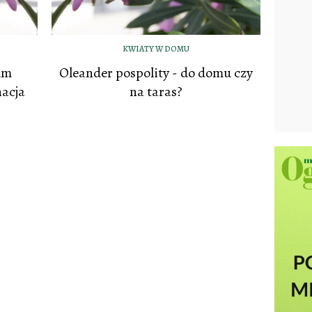
KWIATY W DOMU
um
Oleander pospolity - do domu czy
nacja
na taras?