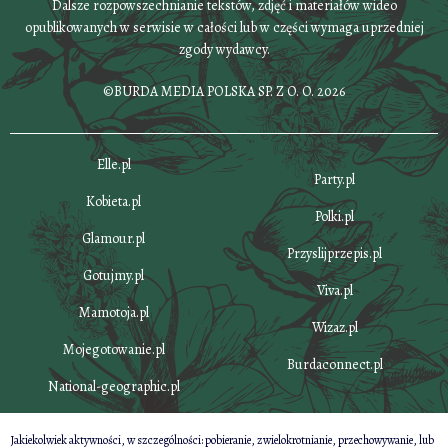
Dalsze rozpowszechnianie tekstów, zdjęć i materiałów wideo
opublikowanych w serwisie w całości lub w części wymaga uprzedniej
zgody wydawcy.
©BURDA MEDIA POLSKA SP. Z O. O. 2026
Elle.pl
Party.pl
Kobieta.pl
Polki.pl
Glamour.pl
Przyslijprzepis.pl
Gotujmy.pl
Viva.pl
Mamotoja.pl
Wizaz.pl
Mojegotowanie.pl
Burdaconnect.pl
National-geographic.pl
Jakiekolwiek aktywności, w szczególności: pobieranie, zwielokrotnianie, przechowywanie, lub