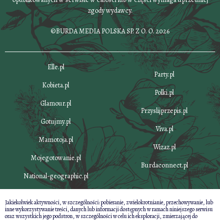
zgody wydawcy.
©BURDA MEDIA POLSKA SP. Z O. O. 2026
Elle.pl
Party.pl
Kobieta.pl
Polki.pl
Glamour.pl
Przyslijprzepis.pl
Gotujmy.pl
Viva.pl
Mamotoja.pl
Wizaz.pl
Mojegotowanie.pl
Burdaconnect.pl
National-geographic.pl
Jakiekolwiek aktywności, w szczególności: pobieranie, zwielokrotnianie, przechowywanie, lub
inne wykorzystywanie treści, danych lub informacji dostępnych w ramach niniejszego serwisu
oraz wszystkich jego podstron, w szczególności w celu ich eksploracji, zmierzającej do