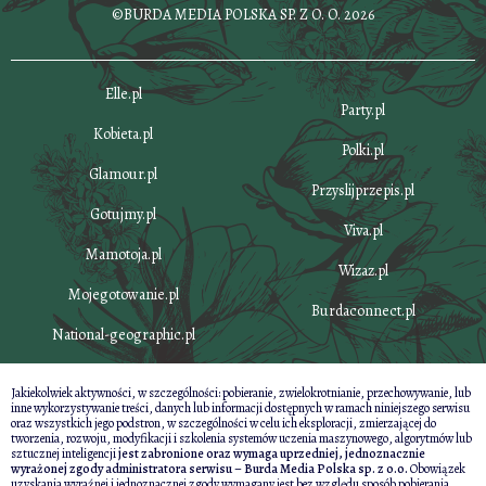
©BURDA MEDIA POLSKA SP. Z O. O. 2026
Elle.pl
Party.pl
Kobieta.pl
Polki.pl
Glamour.pl
Przyslijprzepis.pl
Gotujmy.pl
Viva.pl
Mamotoja.pl
Wizaz.pl
Mojegotowanie.pl
Burdaconnect.pl
National-geographic.pl
Jakiekolwiek aktywności, w szczególności: pobieranie, zwielokrotnianie, przechowywanie, lub
inne wykorzystywanie treści, danych lub informacji dostępnych w ramach niniejszego serwisu
oraz wszystkich jego podstron, w szczególności w celu ich eksploracji, zmierzającej do
tworzenia, rozwoju, modyfikacji i szkolenia systemów uczenia maszynowego, algorytmów lub
sztucznej inteligencji
jest zabronione oraz wymaga uprzedniej, jednoznacznie
wyrażonej zgody administratora serwisu – Burda Media Polska sp. z o.o.
Obowiązek
uzyskania wyraźnej i jednoznacznej zgody wymagany jest bez względu sposób pobierania,