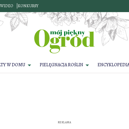
WIDEO
KONKURSY
ATY W DOMU
PIELĘGNACJA ROŚLIN
ENCYKLOPEDIA