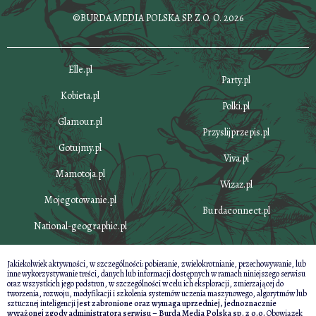
©BURDA MEDIA POLSKA SP. Z O. O. 2026
Elle.pl
Party.pl
Kobieta.pl
Polki.pl
Glamour.pl
Przyslijprzepis.pl
Gotujmy.pl
Viva.pl
Mamotoja.pl
Wizaz.pl
Mojegotowanie.pl
Burdaconnect.pl
National-geographic.pl
Jakiekolwiek aktywności, w szczególności: pobieranie, zwielokrotnianie, przechowywanie, lub
inne wykorzystywanie treści, danych lub informacji dostępnych w ramach niniejszego serwisu
oraz wszystkich jego podstron, w szczególności w celu ich eksploracji, zmierzającej do
tworzenia, rozwoju, modyfikacji i szkolenia systemów uczenia maszynowego, algorytmów lub
sztucznej inteligencji
jest zabronione oraz wymaga uprzedniej, jednoznacznie
wyrażonej zgody administratora serwisu – Burda Media Polska sp. z o.o.
Obowiązek